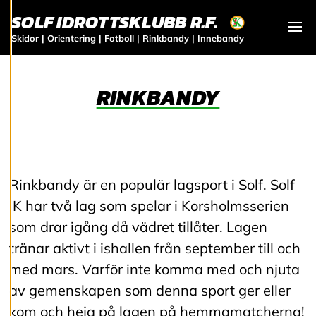
A
SOLF IDROTTSKLUBB R.F.
R
Skidor | Orientering | Fotboll | Rinkbandy | Innebandy
Visa
Vi använder cookies
RINKBANDY
för att ge dig en
bättre
användarupplevelse
och personlig
service. Genom att
samtycka till
Rinkbandy är en populär lagsport i Solf. Solf
användningen av
IK har två lag som spelar i Korsholmsserien
cookies kan vi
som drar igång då vädret tillåter. Lagen
utveckla en ännu
bättre tjänst och
tränar aktivt i ishallen från september till och
tillhandahålla
med mars. Varför inte komma med och njuta
innehåll som är
av gemenskapen som denna sport ger eller
intressant för dig.
kom och heja på lagen på hemmamatcherna!
Du har kontroll över