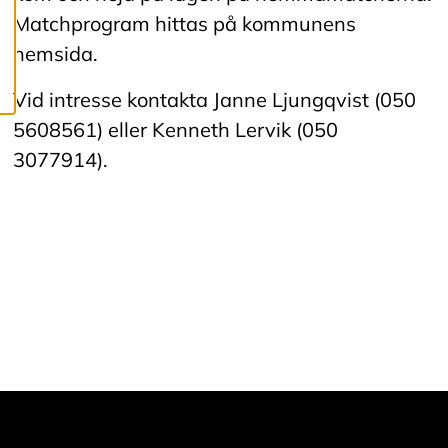
dina
Matchprogram hittas på kommunens
cookiepreferenser
hemsida.
och kan ändra dem
när som helst. Läs
Vid intresse kontakta Janne Ljungqvist (050
mer om våra
5608561) eller Kenneth Lervik (050
cookies.
3077914).
R
e
d
i
g
e
r
a
c
o
o
k
i
e